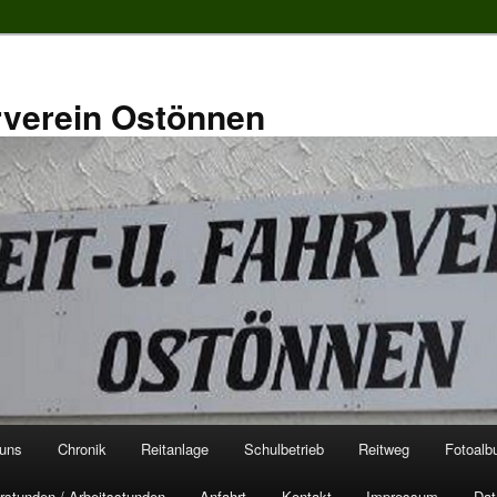
rverein Ostönnen
 uns
Chronik
Reitanlage
Schulbetrieb
Reitweg
Fotoal
rstunden / Arbeitsstunden
Anfahrt
Kontakt
Impressum
Dat