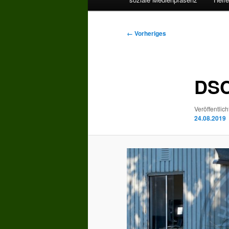
Bilder-
← Vorheriges
Navigation
DSC
Veröffentlich
24.08.2019