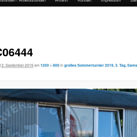
06444
t
2. September 2019
am
1200 × 800
in
großes Sommerturnier 2019, 3. Tag, Sams