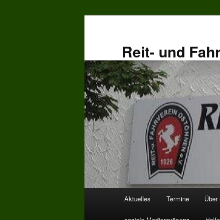
Zum
primären
Inhalt
Reit- und Fah
springen
Hauptmenü
Aktuelles
Termine
Über
soziale Medienpräsenz
Helfe