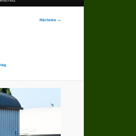
Nächstes →
tag,