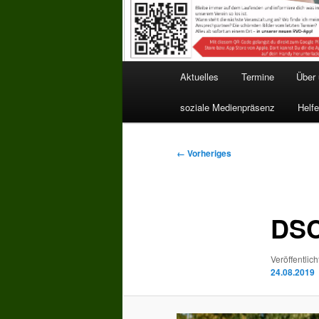
Hauptmenü
Aktuelles
Termine
Über
soziale Medienpräsenz
Helfe
Bilder-
← Vorheriges
Navigation
DSC
Veröffentlich
24.08.2019