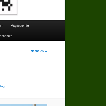
bum
Mitgliederinfo
enschutz
Nächstes →
tag,