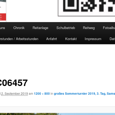
 uns
Chronik
Reitanlage
Schulbetrieb
Reitweg
Fotoal
rstunden / Arbeitsstunden
Anfahrt
Kontakt
Impressum
Dat
06457
t
2. September 2019
am
1200 × 800
in
großes Sommerturnier 2019, 3. Tag, Sams