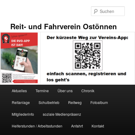
Zum
primären
Such
Inhalt
springen
Reit- und Fahrverein Ostönnen
Hauptmenü
Aktuelles
Termine
Über uns
Chronik
Reitanlage
Schulbetrieb
Reitweg
Fotoalbum
Mitgliederinfo
soziale Medienpräsenz
Helferstunden / Arbeitsstunden
Anfahrt
Kontakt