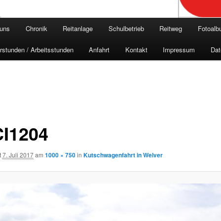
 uns
Chronik
Reitanlage
Schulbetrieb
Reitweg
Fotoal
rstunden / Arbeitsstunden
Anfahrt
Kontakt
Impressum
Dat
I1204
t
7. Juli 2017
am
1000 × 750
in
Kutschwagenfahrt in Welver