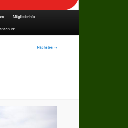
bum
Mitgliederinfo
enschutz
Nächstes →