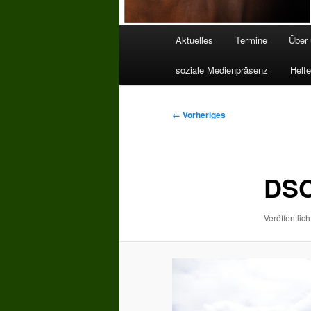
Hauptmenü
Aktuelles
Termine
Über
soziale Medienpräsenz
Helfe
Bilder-
← Vorheriges
Navigation
DSC
Veröffentlich