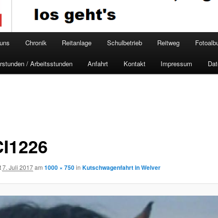
 uns
Chronik
Reitanlage
Schulbetrieb
Reitweg
Fotoal
rstunden / Arbeitsstunden
Anfahrt
Kontakt
Impressum
Dat
I1226
t
7. Juli 2017
am
1000 × 750
in
Kutschwagenfahrt in Welver