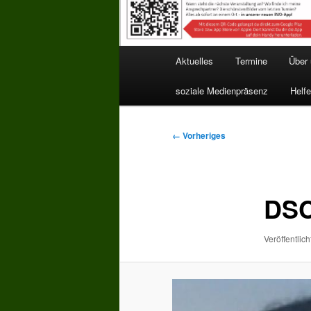
Hauptmenü
Aktuelles
Termine
Über
soziale Medienpräsenz
Helfe
Bilder-
← Vorheriges
Navigation
DSC
Veröffentlich