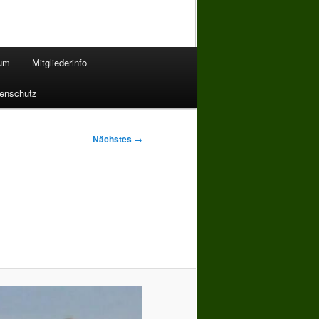
bum
Mitgliederinfo
enschutz
Nächstes →