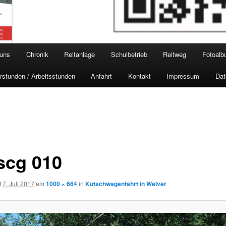
 uns
Chronik
Reitanlage
Schulbetrieb
Reitweg
Fotoal
rstunden / Arbeitsstunden
Anfahrt
Kontakt
Impressum
Dat
scg 010
t
7. Juli 2017
am
1000 × 664
in
Kutschwagenfahrt in Welver