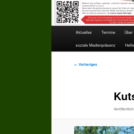
Hauptmenü
Aktuelles
Termine
Über
soziale Medienpräsenz
Helfe
Bilder-
← Vorheriges
Navigation
Kut
Veröffentlich