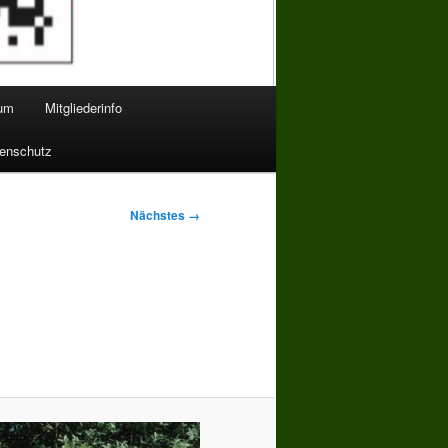
bum
Mitgliederinfo
enschutz
Nächstes →