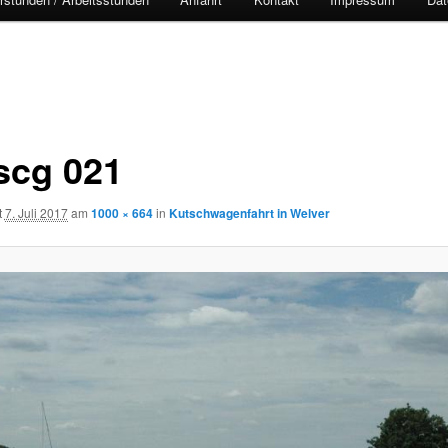
scg 021
t
7. Juli 2017
am
1000 × 664
in
Kutschwagenfahrt in Welver