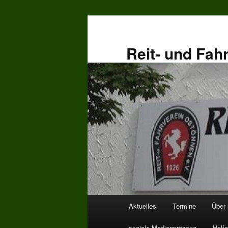
Zum
primären
Inhalt
Reit- und Fah
springen
Hauptmenü
Aktuelles
Termine
Über
soziale Medienpräsenz
Helfe