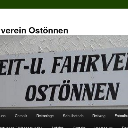
rverein Ostönnen
 uns
Chronik
Reitanlage
Schulbetrieb
Reitweg
Fotoal
rstunden / Arbeitsstunden
Anfahrt
Kontakt
Impressum
Dat