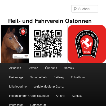
Zum
primären
Such
Inhalt
springen
Reit- und Fahrverein Ostönnen
Hauptmenü
Aktuelles
Termine
Über uns
Chronik
Reitanlage
Schulbetrieb
Reitweg
Fotoalbum
Mitgliederinfo
soziale Medienpräsenz
Helferstunden / Arbeitsstunden
Anfahrt
Kontakt
Impressum
Datenschutz