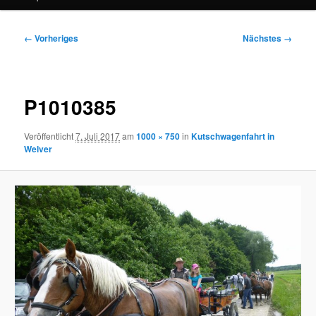
Bilder-
← Vorheriges
Nächstes →
Navigation
P1010385
Veröffentlicht
7. Juli 2017
am
1000 × 750
in
Kutschwagenfahrt in
Welver