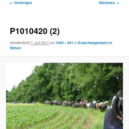
Bilder-
← Vorheriges
Nächstes →
Navigation
P1010420 (2)
Veröffentlicht
7. Juli 2017
am
1000 × 841
in
Kutschwagenfahrt in
Welver