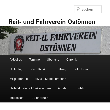
Zum
primären
Such
Inhalt
springen
Reit- und Fahrverein Ostönnen
Hauptmenü
Aktuelles
Termine
Über uns
Chronik
Reitanlage
Schulbetrieb
Reitweg
Fotoalbum
Mitgliederinfo
soziale Medienpräsenz
Helferstunden / Arbeitsstunden
Anfahrt
Kontakt
Impressum
Datenschutz