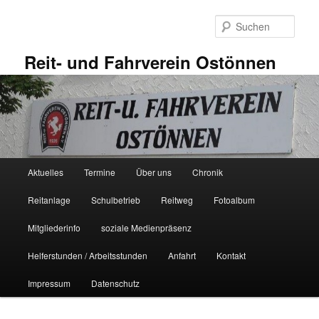
Zum
primären
Such
Inhalt
springen
Reit- und Fahrverein Ostönnen
Hauptmenü
Aktuelles
Termine
Über uns
Chronik
Reitanlage
Schulbetrieb
Reitweg
Fotoalbum
Mitgliederinfo
soziale Medienpräsenz
Helferstunden / Arbeitsstunden
Anfahrt
Kontakt
Impressum
Datenschutz