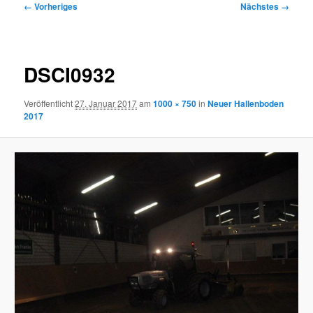
Bilder-
← Vorheriges
Nächstes →
Navigation
DSCI0932
Veröffentlicht
27. Januar 2017
am
1000 × 750
in
Neuer Hallenboden
2017