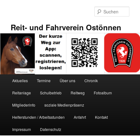
Zum
primären
Such
Inhalt
springen
Reit- und Fahrverein Ostönnen
Hauptmenü
Aktuelles
Termine
Über uns
Chronik
Reitanlage
Schulbetrieb
Reitweg
Fotoalbum
Mitgliederinfo
soziale Medienpräsenz
Helferstunden / Arbeitsstunden
Anfahrt
Kontakt
Impressum
Datenschutz