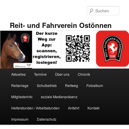
Zum
primären
Such
Inhalt
springen
Reit- und Fahrverein Ostönnen
Hauptmenü
Aktuelles
Termine
Über uns
Chronik
Reitanlage
Schulbetrieb
Reitweg
Fotoalbum
Mitgliederinfo
soziale Medienpräsenz
Helferstunden / Arbeitsstunden
Anfahrt
Kontakt
Impressum
Datenschutz