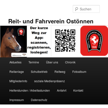
Zum
primären
Such
Inhalt
springen
Reit- und Fahrverein Ostönnen
Hauptmenü
Aktuelles
Termine
Über uns
Chronik
Reitanlage
Schulbetrieb
Reitweg
Fotoalbum
Mitgliederinfo
soziale Medienpräsenz
Helferstunden / Arbeitsstunden
Anfahrt
Kontakt
Impressum
Datenschutz