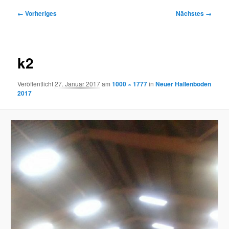
Bilder-
← Vorheriges
Nächstes →
Navigation
k2
Veröffentlicht
27. Januar 2017
am
1000 × 1777
in
Neuer Hallenboden
2017