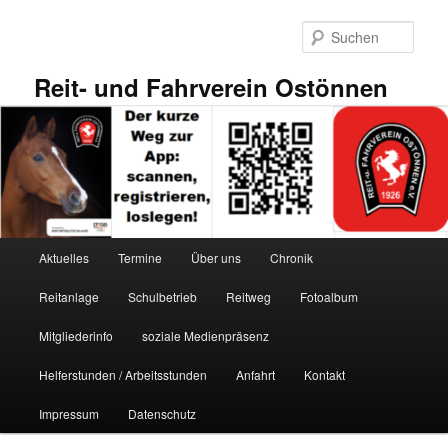
Zum
primären
Such
Inhalt
springen
Reit- und Fahrverein Ostönnen
Hauptmenü
Aktuelles
Termine
Über uns
Chronik
Reitanlage
Schulbetrieb
Reitweg
Fotoalbum
Mitgliederinfo
soziale Medienpräsenz
Helferstunden / Arbeitsstunden
Anfahrt
Kontakt
Impressum
Datenschutz