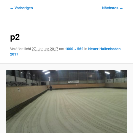
Bilder-
← Vorheriges
Nächstes →
Navigation
p2
Veröffentlicht
27. Januar 2017
am
1000 × 562
in
Neuer Hallenboden
2017