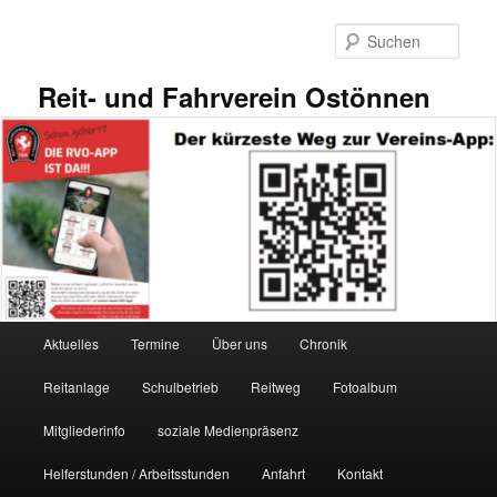
Zum
primären
Such
Inhalt
springen
Reit- und Fahrverein Ostönnen
Hauptmenü
Aktuelles
Termine
Über uns
Chronik
Reitanlage
Schulbetrieb
Reitweg
Fotoalbum
Mitgliederinfo
soziale Medienpräsenz
Helferstunden / Arbeitsstunden
Anfahrt
Kontakt