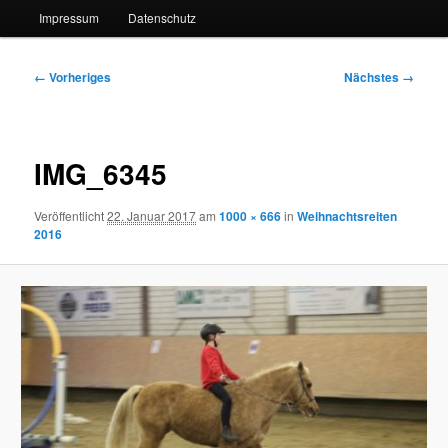
Impressum
Datenschutz
Bilder-
← Vorheriges
Nächstes →
Navigation
IMG_6345
Veröffentlicht
22. Januar 2017
am
1000 × 666
in
Weihnachtsreiten
2016