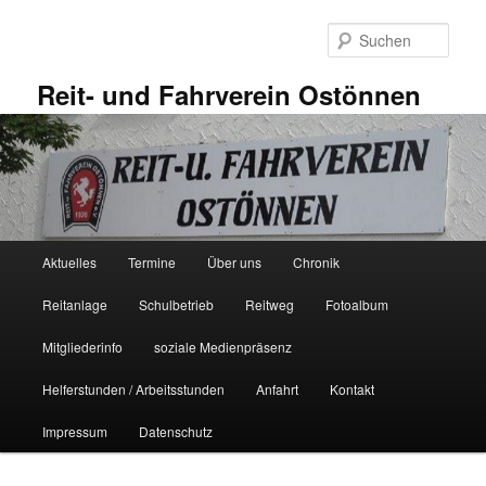
Zum
primären
Such
Inhalt
springen
Reit- und Fahrverein Ostönnen
Hauptmenü
Aktuelles
Termine
Über uns
Chronik
Reitanlage
Schulbetrieb
Reitweg
Fotoalbum
Mitgliederinfo
soziale Medienpräsenz
Helferstunden / Arbeitsstunden
Anfahrt
Kontakt
Impressum
Datenschutz