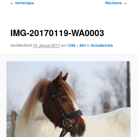
Bilder-
← Vorheriges
Nächstes →
Navigation
IMG-20170119-WA0003
Veröffentlicht
19. Januar 2017
am
1296 × 864
in
Schulbetrieb