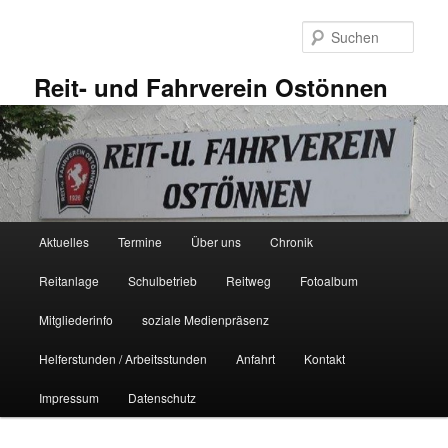
Zum
primären
Such
Inhalt
springen
Reit- und Fahrverein Ostönnen
Hauptmenü
Aktuelles
Termine
Über uns
Chronik
Reitanlage
Schulbetrieb
Reitweg
Fotoalbum
Mitgliederinfo
soziale Medienpräsenz
Helferstunden / Arbeitsstunden
Anfahrt
Kontakt
Impressum
Datenschutz