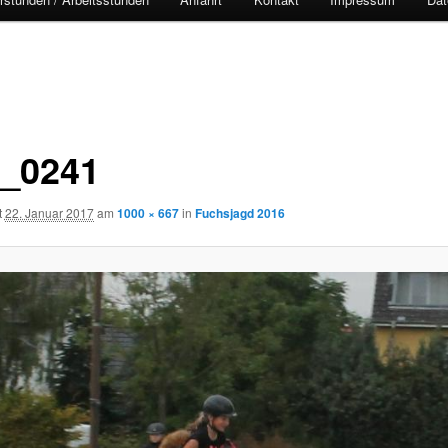
_0241
t
22. Januar 2017
am
1000 × 667
in
Fuchsjagd 2016