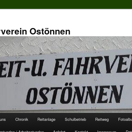
rverein Ostönnen
 uns
Chronik
Reitanlage
Schulbetrieb
Reitweg
Fotoal
rstunden / Arbeitsstunden
Anfahrt
Kontakt
Impressum
Dat