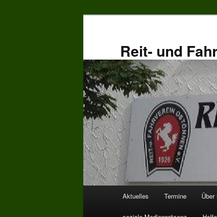
Zum
primären
Inhalt
Reit- und Fah
springen
Hauptmenü
Aktuelles
Termine
Über
soziale Medienpräsenz
Helfe