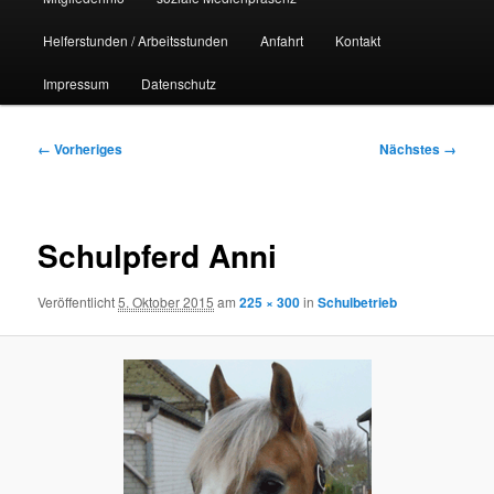
Helferstunden / Arbeitsstunden
Anfahrt
Kontakt
Impressum
Datenschutz
Bilder-
← Vorheriges
Nächstes →
Navigation
Schulpferd Anni
Veröffentlicht
5. Oktober 2015
am
225 × 300
in
Schulbetrieb