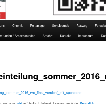
 uns
Chronik
Reitanlage
Schulbetrieb
Reitweg
Fotoal
rstunden / Arbeitsstunden
Anfahrt
Kontakt
Impressum
Dat
teinteilung_sommer_2016_
ilung_sommer_2016_rvo_final_versionf_mit_sponsoren
rag wurde von
sisi
veröffentlicht. Setze ein Lesezeichen für den
Permalink
.