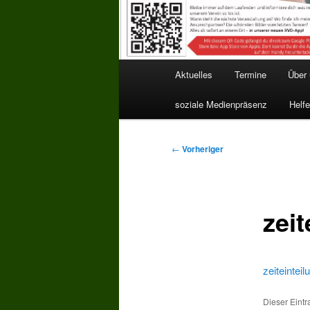
Hauptmenü
Aktuelles
Termine
Über
soziale Medienpräsenz
Helfe
Beitragsnavigation
←
Vorheriger
zei
zeiteinte
Dieser Eint