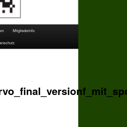
bum
Mitgliederinfo
enschutz
rvo_final_versionf_mit_s