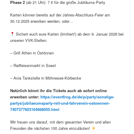
Phase 2
(ab 21 Uhr): 7 € für die große Jubiläums-Party
Karten können bereits auf der Jahres-Abschluss-Feier am
30.12.2025 erworben werden, oder…
Sichert euch eure Karten (limitiert!) ab dem 9. Januar 2026 bei
unseren VVK-Stellen:
– Grill Athen in Ostönnen
– Raiffeisenmarkt in Soest
– Avia Tankstelle in Möhnesee-Körbecke
Natürlich könnt ihr die Tickets auch ab sofort online
erwerben unter:
https://eventfrog.de/de/p/party/sonstige-
partys/jubilaeumsparty-reit-und-fahrverein-ostoennen-
7407377603164668055.html
Wir freuen uns darauf, mit dem gesamten Verein und allen
Freunden die nächsten 100 Jahre einzuläuten!