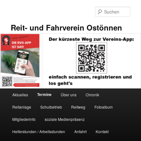
Zum
primären
Such
Inhalt
springen
Reit- und Fahrverein Ostönnen
Hauptmenü
Termine
Aktuelles
Über uns
Chronik
Reitanlage
Schulbetrieb
Reitweg
Fotoalbum
Mitgliederinfo
soziale Medienpräsenz
Helferstunden / Arbeitsstunden
Anfahrt
Kontakt