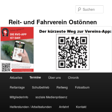
Zum
primären
Such
Inhalt
springen
Reit- und Fahrverein Ostönnen
Hauptmenü
Termine
Aktuelles
Über uns
Chronik
Reitanlage
Schulbetrieb
Reitweg
Fotoalbum
Mitgliederinfo
soziale Medienpräsenz
Helferstunden / Arbeitsstunden
Anfahrt
Kontakt