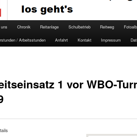
 uns
Chronik
Reitanlage
Schulbetrieb
Reitweg
Fotoal
rstunden / Arbeitsstunden
Anfahrt
Kontakt
Impressum
Dat
eitseinsatz 1 vor WBO-Tur
9
ails