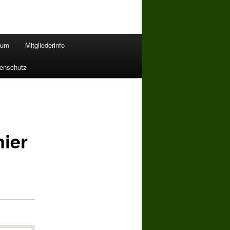
bum
Mitgliederinfo
enschutz
nier