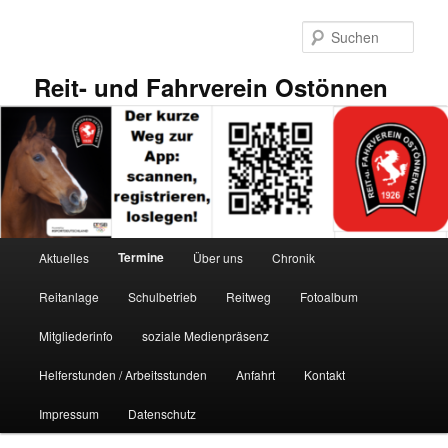
Zum
primären
Such
Inhalt
springen
Reit- und Fahrverein Ostönnen
Hauptmenü
Termine
Aktuelles
Über uns
Chronik
Reitanlage
Schulbetrieb
Reitweg
Fotoalbum
Mitgliederinfo
soziale Medienpräsenz
Helferstunden / Arbeitsstunden
Anfahrt
Kontakt
Impressum
Datenschutz