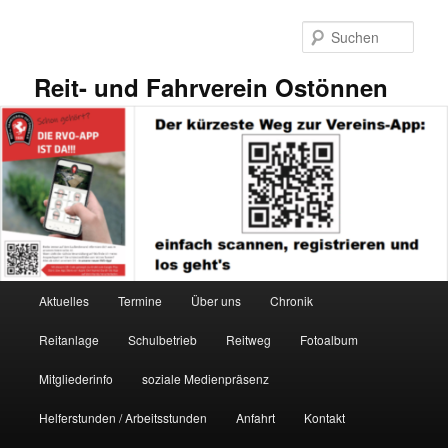
Zum
primären
Such
Inhalt
springen
Reit- und Fahrverein Ostönnen
Hauptmenü
Aktuelles
Termine
Über uns
Chronik
Reitanlage
Schulbetrieb
Reitweg
Fotoalbum
Mitgliederinfo
soziale Medienpräsenz
Helferstunden / Arbeitsstunden
Anfahrt
Kontakt