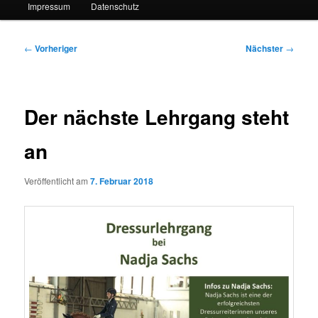
Impressum
Datenschutz
Beitragsnavigation
←
Vorheriger
Nächster
→
Der nächste Lehrgang steht
an
Veröffentlicht am
7. Februar 2018