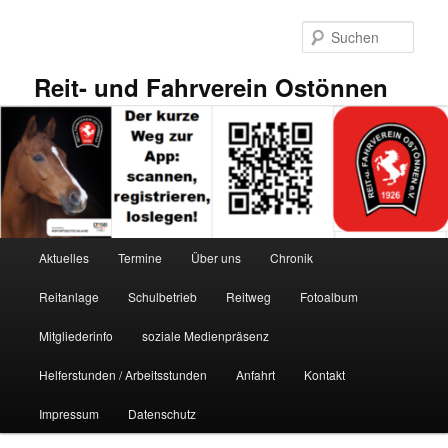
Zum
primären
Such
Inhalt
springen
Reit- und Fahrverein Ostönnen
Hauptmenü
Aktuelles
Termine
Über uns
Chronik
Reitanlage
Schulbetrieb
Reitweg
Fotoalbum
Mitgliederinfo
soziale Medienpräsenz
Helferstunden / Arbeitsstunden
Anfahrt
Kontakt
Impressum
Datenschutz