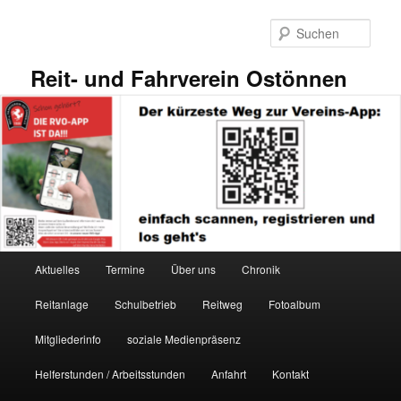
Zum
primären
Such
Inhalt
springen
Reit- und Fahrverein Ostönnen
Hauptmenü
Aktuelles
Termine
Über uns
Chronik
Reitanlage
Schulbetrieb
Reitweg
Fotoalbum
Mitgliederinfo
soziale Medienpräsenz
Helferstunden / Arbeitsstunden
Anfahrt
Kontakt