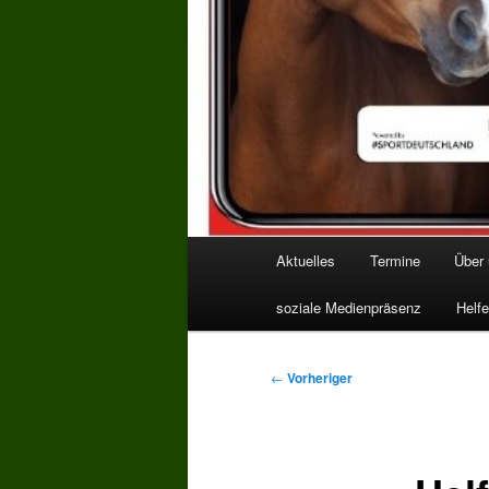
Hauptmenü
Aktuelles
Termine
Über
soziale Medienpräsenz
Helfe
Beitragsnavigation
←
Vorheriger