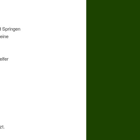
d Springen
keine
elfer
zt.