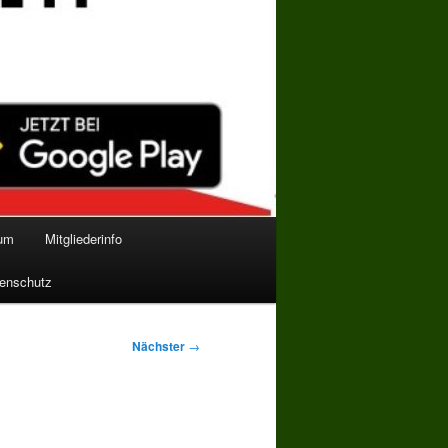
bum
Mitgliederinfo
enschutz
Nächster
→