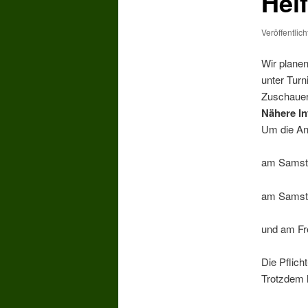
Hel
Veröffentlic
Wir plane
unter Turn
Zuschauer,
Nähere In
Um die Anl
am Samsta
am Samsta
und am Fre
Die Pflich
Trotzdem h