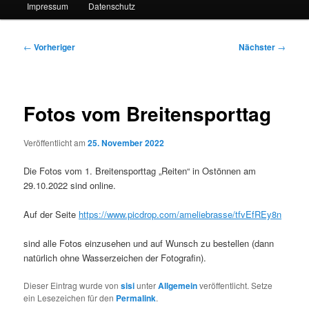
Impressum
Datenschutz
Beitragsnavigation
←
Vorheriger
Nächster
→
Fotos vom Breitensporttag
Veröffentlicht am
25. November 2022
Die Fotos vom 1. Breitensporttag „Reiten“ in Ostönnen am
29.10.2022 sind online.
Auf der Seite
https://www.picdrop.com/ameliebrasse/tfvEfREy8n
sind alle Fotos einzusehen und auf Wunsch zu bestellen (dann
natürlich ohne Wasserzeichen der Fotografin).
Dieser Eintrag wurde von
sisi
unter
Allgemein
veröffentlicht. Setze
ein Lesezeichen für den
Permalink
.