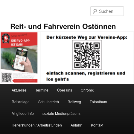
Zum
primären
Such
Inhalt
springen
Reit- und Fahrverein Ostönnen
Hauptmenü
Aktuelles
Termine
Über uns
Chronik
Reitanlage
Schulbetrieb
Reitweg
Fotoalbum
Mitgliederinfo
soziale Medienpräsenz
Helferstunden / Arbeitsstunden
Anfahrt
Kontakt