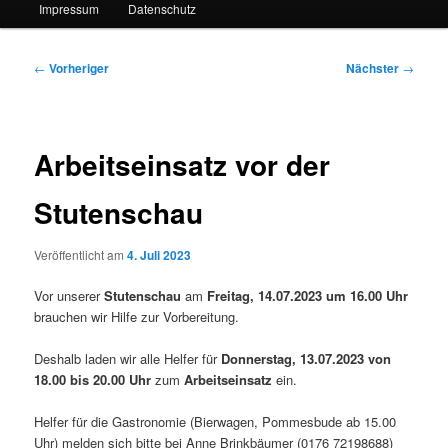
Impressum
Datenschutz
Beitragsnavigation
←
Vorheriger
Nächster
→
Arbeitseinsatz vor der
Stutenschau
Veröffentlicht am
4. Juli 2023
Vor unserer
Stutenschau
am
Freitag, 14.07.2023 um 16.00 Uhr
brauchen wir Hilfe zur Vorbereitung.
Deshalb laden wir alle Helfer für
Donnerstag, 13.07.2023 von
18.00 bis 20.00 Uhr
zum
Arbeitseinsatz
ein.
Helfer für die Gastronomie (Bierwagen, Pommesbude ab 15.00
Uhr) melden sich bitte bei Anne Brinkbäumer (0176 72198688)