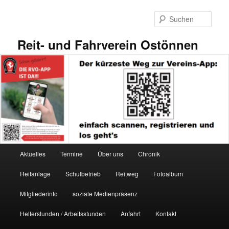
Zum
primären
Such
Inhalt
springen
Reit- und Fahrverein Ostönnen
Hauptmenü
Aktuelles
Termine
Über uns
Chronik
Reitanlage
Schulbetrieb
Reitweg
Fotoalbum
Mitgliederinfo
soziale Medienpräsenz
Helferstunden / Arbeitsstunden
Anfahrt
Kontakt