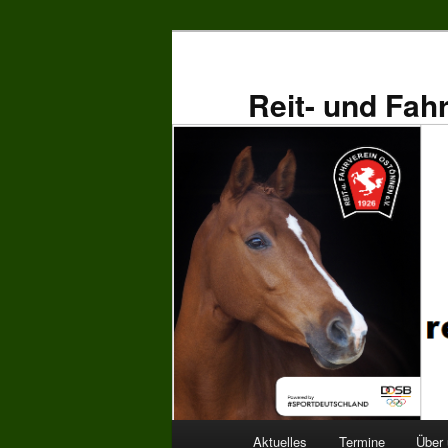
Zum
primären
Inhalt
Reit- und Fah
springen
Hauptmenü
Aktuelles
Termine
Über