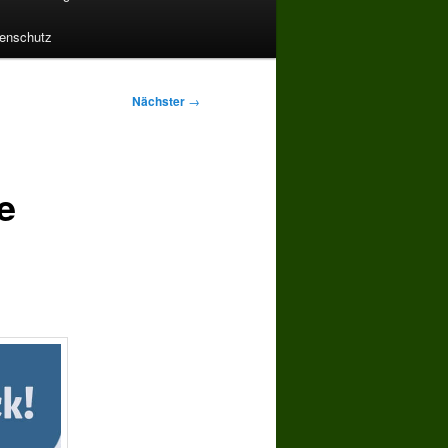
enschutz
Nächster
→
e