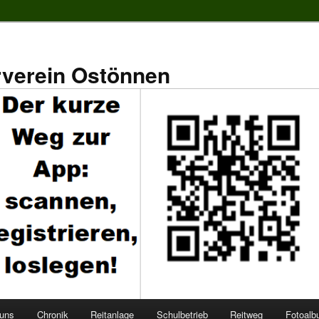
rverein Ostönnen
 uns
Chronik
Reitanlage
Schulbetrieb
Reitweg
Fotoal