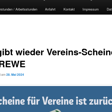
rstunden / Arbeitsstunden
Anfahrt
Kontakt
Impressum
Dat
gibt wieder Vereins-Schein
 REWE
ht am
28. Mai 2024