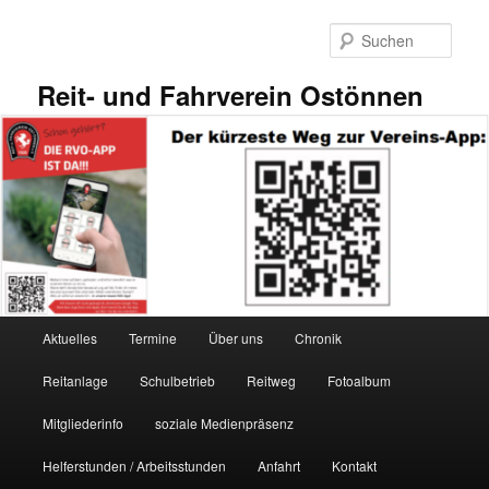
Zum
primären
Such
Inhalt
springen
Reit- und Fahrverein Ostönnen
Hauptmenü
Aktuelles
Termine
Über uns
Chronik
Reitanlage
Schulbetrieb
Reitweg
Fotoalbum
Mitgliederinfo
soziale Medienpräsenz
Helferstunden / Arbeitsstunden
Anfahrt
Kontakt