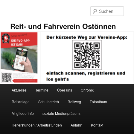
Zum
primären
Such
Inhalt
springen
Reit- und Fahrverein Ostönnen
Hauptmenü
Aktuelles
Termine
Über uns
Chronik
Reitanlage
Schulbetrieb
Reitweg
Fotoalbum
Mitgliederinfo
soziale Medienpräsenz
Helferstunden / Arbeitsstunden
Anfahrt
Kontakt