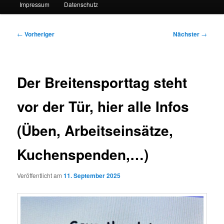
Impressum
Datenschutz
Beitragsnavigation
←
Vorheriger
Nächster
→
Der Breitensporttag steht
vor der Tür, hier alle Infos
(Üben, Arbeitseinsätze,
Kuchenspenden,…)
Veröffentlicht am
11. September 2025