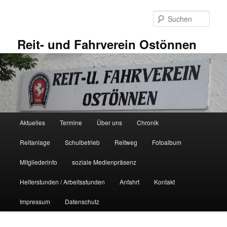
Zum
primären
Such
Inhalt
springen
Reit- und Fahrverein Ostönnen
Hauptmenü
Aktuelles
Termine
Über uns
Chronik
Reitanlage
Schulbetrieb
Reitweg
Fotoalbum
Mitgliederinfo
soziale Medienpräsenz
Helferstunden / Arbeitsstunden
Anfahrt
Kontakt
Impressum
Datenschutz