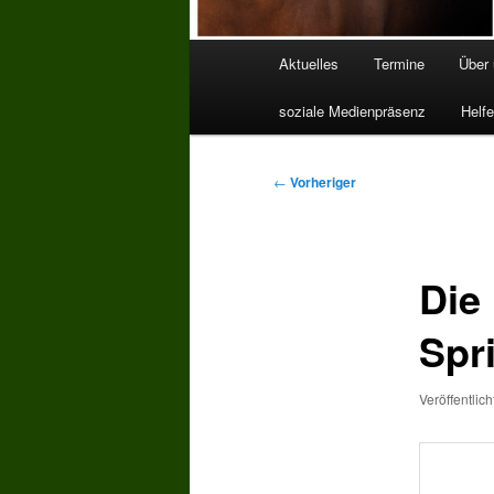
Hauptmenü
Aktuelles
Termine
Über
soziale Medienpräsenz
Helfe
Beitragsnavigation
←
Vorheriger
Die
Spr
Veröffentlic