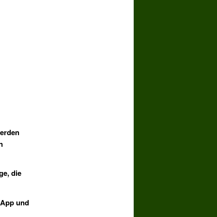
werden
n
ge, die
e App und