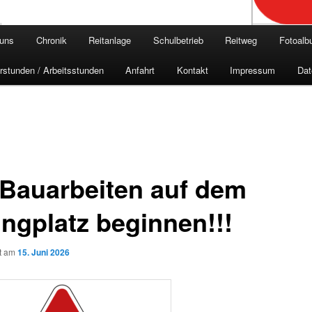
 uns
Chronik
Reitanlage
Schulbetrieb
Reitweg
Fotoal
rstunden / Arbeitsstunden
Anfahrt
Kontakt
Impressum
Dat
 Bauarbeiten auf dem
ingplatz beginnen!!!
ht am
15. Juni 2026