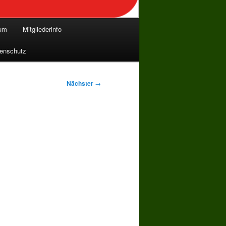
bum
Mitgliederinfo
enschutz
Nächster
→