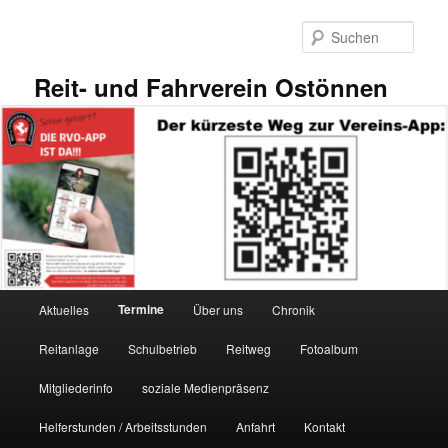
Zum
primären
Such
Inhalt
springen
Reit- und Fahrverein Ostönnen
Hauptmenü
Termine
Aktuelles
Über uns
Chronik
Reitanlage
Schulbetrieb
Reitweg
Fotoalbum
Mitgliederinfo
soziale Medienpräsenz
Helferstunden / Arbeitsstunden
Anfahrt
Kontakt