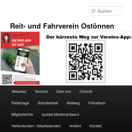
Zum
primären
Such
Inhalt
springen
Reit- und Fahrverein Ostönnen
Hauptmenü
Aktuelles
Termine
Über uns
Chronik
Reitanlage
Schulbetrieb
Reitweg
Fotoalbum
Mitgliederinfo
soziale Medienpräsenz
Helferstunden / Arbeitsstunden
Anfahrt
Kontakt