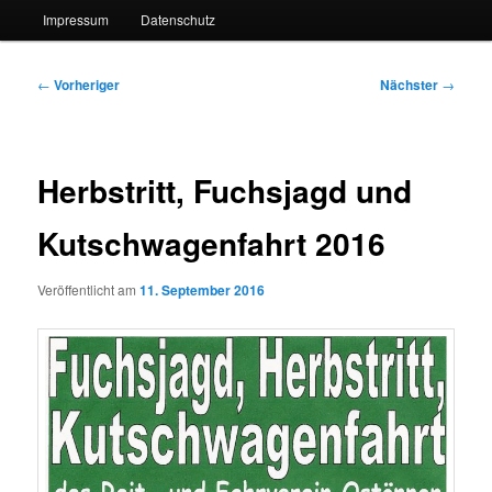
Impressum
Datenschutz
Beitragsnavigation
←
Vorheriger
Nächster
→
Herbstritt, Fuchsjagd und
Kutschwagenfahrt 2016
Veröffentlicht am
11. September 2016