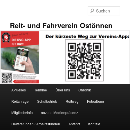
Zum
primären
Such
Inhalt
springen
Reit- und Fahrverein Ostönnen
Hauptmenü
Aktuelles
Termine
Über uns
Chronik
Reitanlage
Schulbetrieb
Reitweg
Fotoalbum
Mitgliederinfo
soziale Medienpräsenz
Helferstunden / Arbeitsstunden
Anfahrt
Kontakt