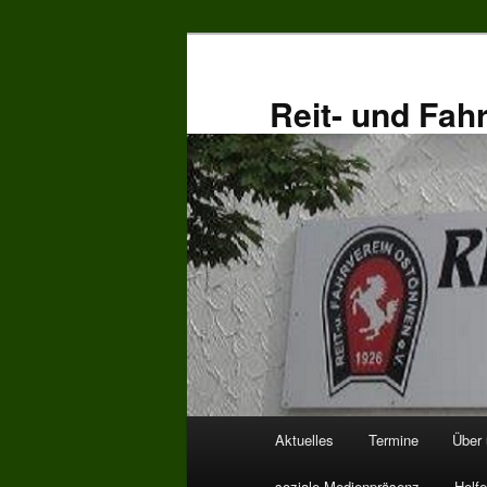
Zum
primären
Inhalt
Reit- und Fah
springen
Hauptmenü
Aktuelles
Termine
Über
soziale Medienpräsenz
Helfe