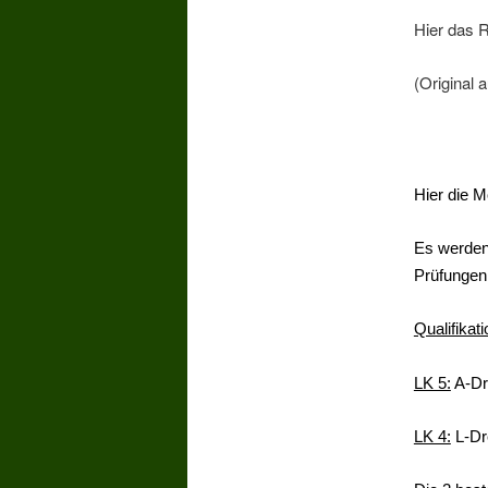
Hier das R
(Original 
Hier die M
Es werde
Prüfungen
Qualifikat
LK 5:
A-Dre
LK 4:
L-Dre