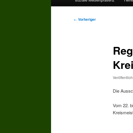
Beitragsnavigation
←
Vorheriger
Reg
Kre
Veröffentlic
Die Aussch
Vom 22. bi
Kreismeis