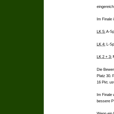
eingereich
Im Finale 
LK 5:
A-Spr
LK 4:
L-Sp
LK 2 + 3:
M
Die Bewert
Platz 30. P
16 Pkt. us
Im Finale 
bessere Pl
Wenn ein R