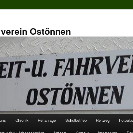
rverein Ostönnen
 uns
Chronik
Reitanlage
Schulbetrieb
Reitweg
Fotoal
rstunden / Arbeitsstunden
Anfahrt
Kontakt
Impressum
Dat