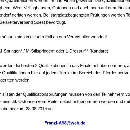
en Qualifikationen werden für das Finale gewertet! Die Qualifikatione
heim, Werl, Vellinghausen, Ostönnen und auch noch auf dem Finaltur
ndorf geritten werden. Bei startplatzbegrenzten Prüfungen werden T
reisreiterverband Soest bevorzugt.
 müssen sich in diesem Fall an den Veranstalter wenden!
-Springen* / M-Stilspringen* oder L-Dressur** (Kandare)
werden die besten 2 Qualifikationen in das Finale mit übernommen, al
 Qualifikationen hier auf jedem Turnier im Bereich des Pferdesportv
geritten werden.
nislisten der Qualifikationsprüfungen müssen von den Teilnehmern v
 – einschl. Ostönnen vom Reiter selbst mitgenommen werden und mit
gabe bis zum 28.08.2019 an:
Franzi-A98@web.de