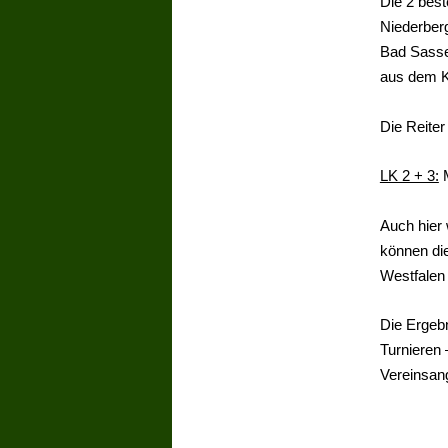
Die 2 best
Niederberg
Bad Sasse
aus dem K
Die Reiter
LK 2 + 3:
M
Auch hier 
können die
Westfalen 
Die Ergeb
Turnieren
Vereinsan