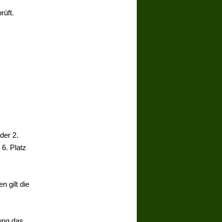
rüft.
der 2.
 6. Platz
n gilt die
fung das