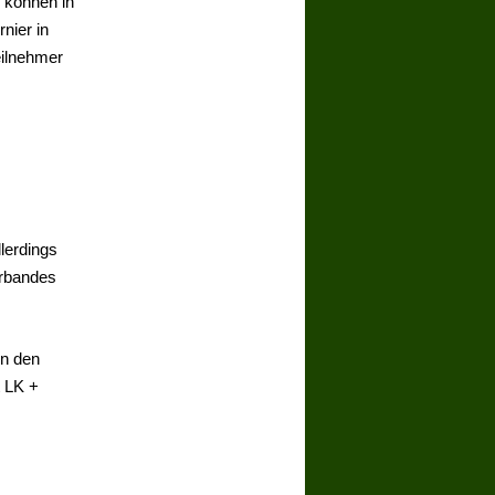
n können in
nier in
eilnehmer
lerdings
erbandes
on den
 LK +