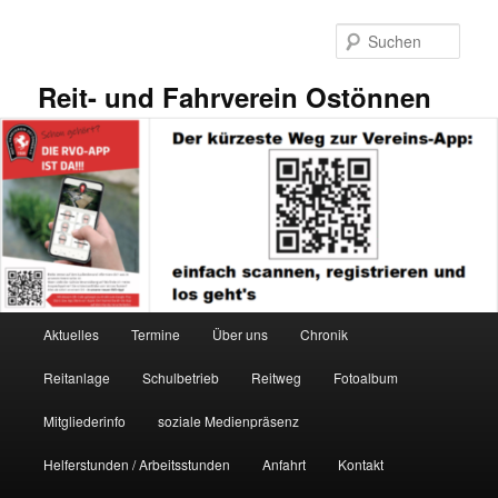
Zum
primären
Such
Inhalt
springen
Reit- und Fahrverein Ostönnen
Hauptmenü
Aktuelles
Termine
Über uns
Chronik
Reitanlage
Schulbetrieb
Reitweg
Fotoalbum
Mitgliederinfo
soziale Medienpräsenz
Helferstunden / Arbeitsstunden
Anfahrt
Kontakt