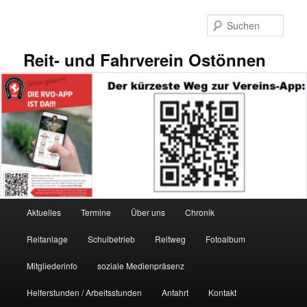
Zum
primären
Such
Inhalt
springen
Reit- und Fahrverein Ostönnen
Hauptmenü
Aktuelles
Termine
Über uns
Chronik
Reitanlage
Schulbetrieb
Reitweg
Fotoalbum
Mitgliederinfo
soziale Medienpräsenz
Helferstunden / Arbeitsstunden
Anfahrt
Kontakt