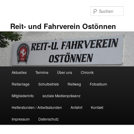
Zum
primären
Such
Inhalt
springen
Reit- und Fahrverein Ostönnen
Hauptmenü
Aktuelles
Termine
Über uns
Chronik
Reitanlage
Schulbetrieb
Reitweg
Fotoalbum
Mitgliederinfo
soziale Medienpräsenz
Helferstunden / Arbeitsstunden
Anfahrt
Kontakt
Impressum
Datenschutz