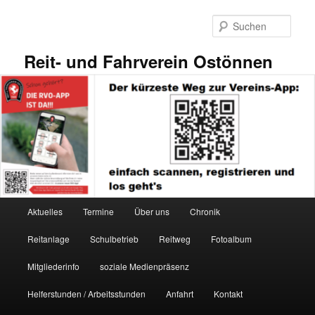
Zum
primären
Such
Inhalt
springen
Reit- und Fahrverein Ostönnen
Hauptmenü
Aktuelles
Termine
Über uns
Chronik
Reitanlage
Schulbetrieb
Reitweg
Fotoalbum
Mitgliederinfo
soziale Medienpräsenz
Helferstunden / Arbeitsstunden
Anfahrt
Kontakt