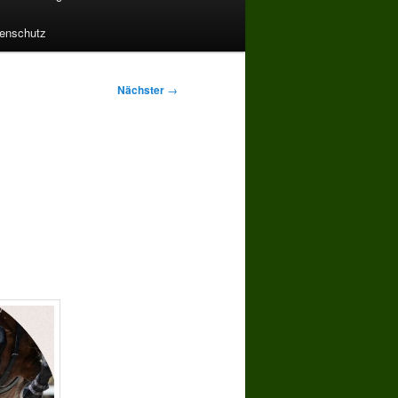
enschutz
Nächster
→