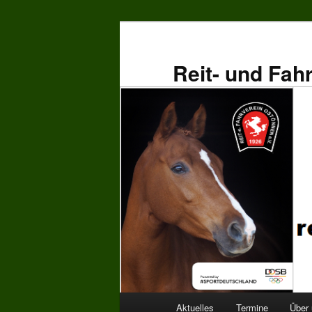
Zum
primären
Inhalt
Reit- und Fah
springen
Hauptmenü
Aktuelles
Termine
Über