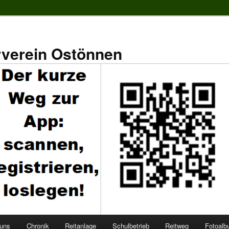
rverein Ostönnen
 uns
Chronik
Reitanlage
Schulbetrieb
Reitweg
Fotoal