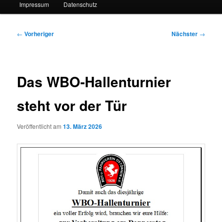
Impressum
Datenschutz
Beitragsnavigation
←
Vorheriger
Nächster
→
Das WBO-Hallenturnier
steht vor der Tür
Veröffentlicht am
13. März 2026