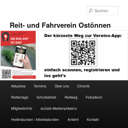
Zum
primären
Such
Inhalt
springen
Reit- und Fahrverein Ostönnen
Hauptmenü
Aktuelles
Termine
Über uns
Chronik
Reitanlage
Schulbetrieb
Reitweg
Fotoalbum
Mitgliederinfo
soziale Medienpräsenz
Helferstunden / Arbeitsstunden
Anfahrt
Kontakt